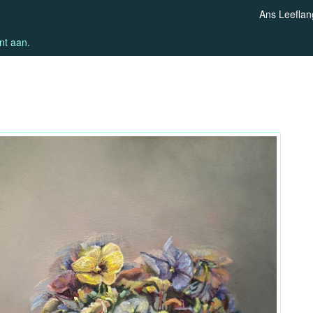
Ans Leeflan
nt aan
.
Viooltjes