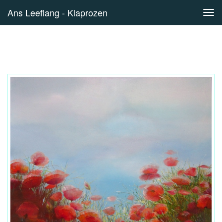
Ans Leeflang - Klaprozen
Tog
navi
Klaprozen