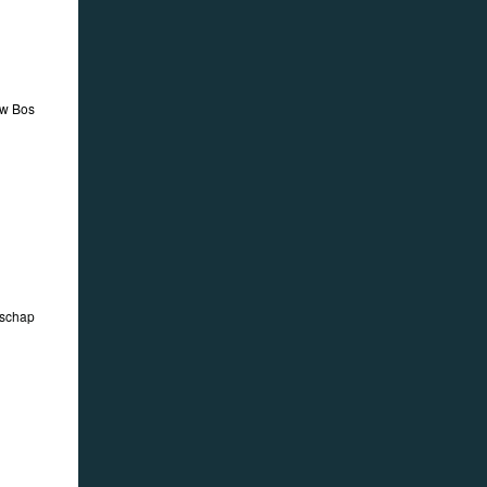
w Bos
schap