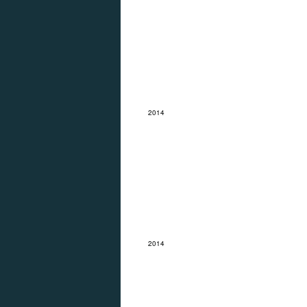
2014
Hoge Veluwe
2014
Klaprozen