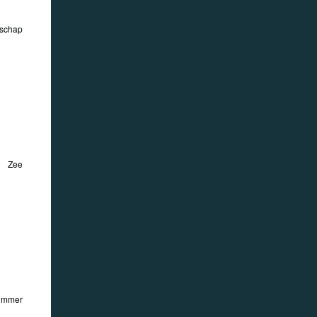
schap
Zee
Timmer