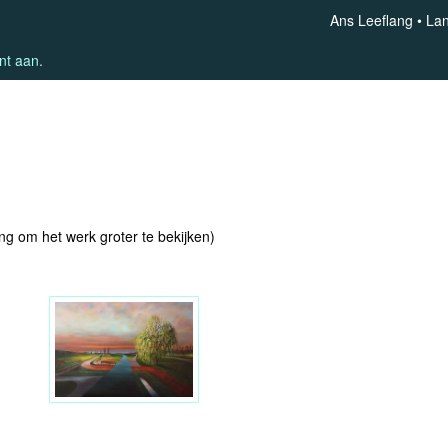
Ans Leeflang
La
nt aan
.
ing om het werk groter te bekijken)